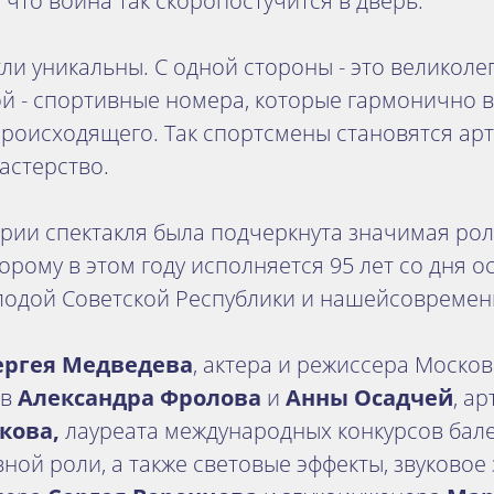
 что война так скоропостучится в дверь.
ли уникальны. С одной стороны - это великол
й - спортивные номера, которые гармонично 
происходящего. Так спортсмены становятся ар
астерство.
нарии спектакля была подчеркнута значимая ро
орому в этом году исполняется 95 лет со дня 
лодой Советской Республики и нашейсовремен
ергея Медведева
, актера и режиссера Москов
ов
Александра Фролова
и
Анны Осадчей
, а
кова,
лауреата международных конкурсов бал
ной роли, а также световые эффекты, звуковое