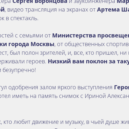
сера
Сергея Воронцова
и звукоинженера
Мар
ой
, видео трансляция на экранах от
Артема Ш
ок в спектакль.
остей с семьями от
Министерства просвеще
ки города Москвы
, от общественных спорти
ест, был полон зрителей, и, все, кто пришел, ни
ерживали героев.
Низкий вам поклон за та
 безупречно!
гул одобрения залом яркого выступления
Геро
хотел иметь на память снимок с Ириной Алекса
, кто любит движение и музыку, в чьей душе жив