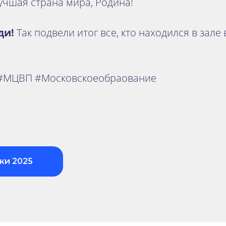
учшая страна мира, Родина!
ди!
Так подвели итог все, кто находился в зале
 #МЦВП #Московскоеобраование
ки 2025