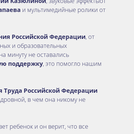
ии Казюлиной
, звуковые эффектыот
апаева
и мультимедийные ролики от
ния Российской Федерации
, от
вных и образовательных
 на минуту не оставались
кую поддержку
, это помогло нашим
я Труда Российской Федерации
ндровной, в чем она никому не
ет ребенок и он верит, что все