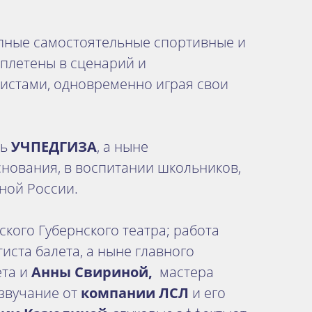
епные самостоятельные спортивные и
вплетены в сценарий и
тистами, одновременно играя свои
ль
УЧПЕДГИЗА
, а ныне
основания, в воспитании школьников,
ной России.
ского Губернского театра; работа
ртиста балета, а ныне главного
ета и
Анны Свириной,
мастера
 звучание от
компании ЛСЛ
и его