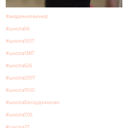
#академиявинер
#школа56
#школа1507
#школа1387
#школа626
#школа2097
#школа1900
#школаБескудниково
#школа705
#школа27