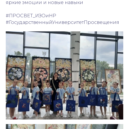
яркие эмоции и новые навыки
#ПРОСВЕТ_ИЗОиНР
#ГосударственныйУниверситетПросвещения